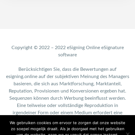
Copyright © 2022 – 2022 eSigning Online eSignature
software
Berücksichtigen Sie, dass die Bewertungen auf
esigning.online auf der subjektiven Meinung des Managers
basieren, die sich aus Marktforschung, Marktanteil,
Reputation, Provisionen und Konversionen ergeben hat.
Sequenzen können durch Werbung beeinflusst werden.
Eine teilweise oder vollständige Reproduktion in
irgendeiner Form oder einem Medium erfordert eine
schriftliche Genehmigung von esigning.online.
We gebruiken cookies om ervoor te zorgen dat onze website
zo soepel mogelijk draait. Als je doorgaat met het gebruiken
Contact: info@esigning.online
van de website, gaan we er vanuit dat ermee instemt.