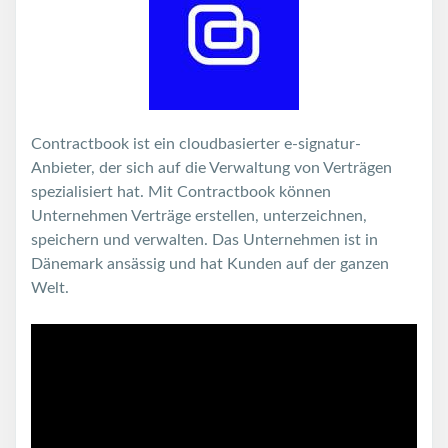
Contractbook ist ein cloudbasierter e-signatur-
Anbieter, der sich auf die Verwaltung von Verträgen
spezialisiert hat. Mit Contractbook können
Unternehmen Verträge erstellen, unterzeichnen,
speichern und verwalten. Das Unternehmen ist in
Dänemark ansässig und hat Kunden auf der ganzen
Welt.