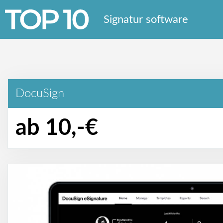
Signatur software
DocuSign
ab 10,-€