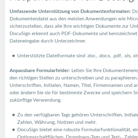
Umfassende Unterstützung von Dokumentenformaten
: D
Dokumentendatei aus den meisten Anwendungen wie Micro
sicherzustellen, dass alle Ihre wichtigen Dokumente zur Un
DocuSign erkennt auch PDF-Dokumente und kennzeichnet a
Dateneingabe durch Unterzeichner.
Unterstützte Dateiformate sind .doc, .docx, .pdf, .xls, xls
Anpassbare Formularfelder
: Leiten Sie Ihre Dokumentenem
den richtigen Stellen zu unterschreiben und zu paraphiere
Unterschriften, Initialen, Namen, Titel, Firmennamen und a
oder ändern Sie sie für bestimmte Zwecke und speichern Sie 
zukünftige Verwendung.
Zu den verfügbaren Tags gehören Unterschriften, Initial
Zahlen, Währung, Notizen und mehr.
DocuSign bietet eine robuste Formularfunktionalität, ei
Optionsschaltflächen, Dropdown-Tags und Text-, Zahle