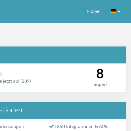
Home
8
 jetzt ab! (239)
Super!
kationen
ndensupport
+350 Integrationen & APIs