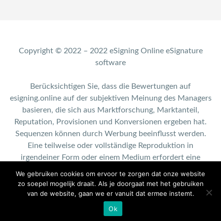
Copyright © 2022 – 2022 eSigning Online eSignature
software
Berücksichtigen Sie, dass die Bewertungen auf
esigning.online auf der subjektiven Meinung des Managers
basieren, die sich aus Marktforschung, Marktanteil,
Reputation, Provisionen und Konversionen ergeben hat.
Sequenzen können durch Werbung beeinflusst werden.
Eine teilweise oder vollständige Reproduktion in
irgendeiner Form oder einem Medium erfordert eine
schriftliche Genehmigung von esigning.online.
We gebruiken cookies om ervoor te zorgen dat onze website
zo soepel mogelijk draait. Als je doorgaat met het gebruiken
Contact: info@esigning.online
van de website, gaan we er vanuit dat ermee instemt.
Ok