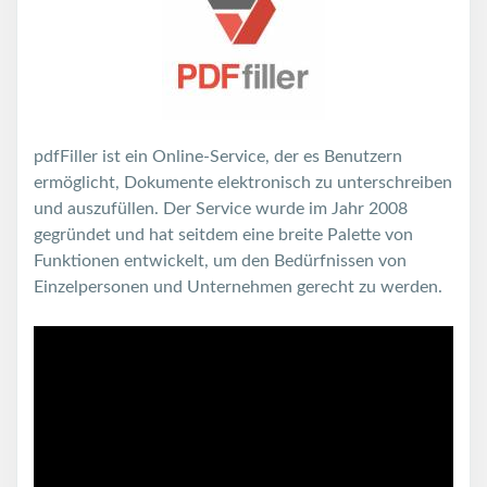
pdfFiller ist ein Online-Service, der es Benutzern
ermöglicht, Dokumente elektronisch zu unterschreiben
und auszufüllen. Der Service wurde im Jahr 2008
gegründet und hat seitdem eine breite Palette von
Funktionen entwickelt, um den Bedürfnissen von
Einzelpersonen und Unternehmen gerecht zu werden.