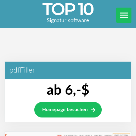
Signatur software
pdfFiller
ab 6,-$
Homepage besuchen