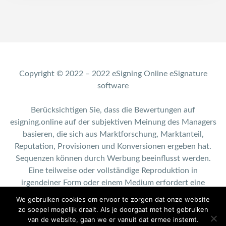
Copyright © 2022 – 2022 eSigning Online eSignature
software
Berücksichtigen Sie, dass die Bewertungen auf
esigning.online auf der subjektiven Meinung des Managers
basieren, die sich aus Marktforschung, Marktanteil,
Reputation, Provisionen und Konversionen ergeben hat.
Sequenzen können durch Werbung beeinflusst werden.
Eine teilweise oder vollständige Reproduktion in
irgendeiner Form oder einem Medium erfordert eine
schriftliche Genehmigung von esigning.online.
We gebruiken cookies om ervoor te zorgen dat onze website
zo soepel mogelijk draait. Als je doorgaat met het gebruiken
Contact: info@esigning.online
van de website, gaan we er vanuit dat ermee instemt.